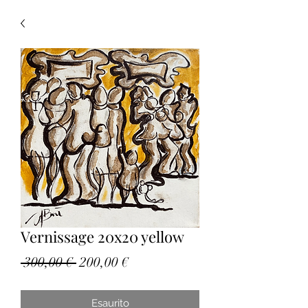
Vernissage 20x20 yellow
Prezzo
Prezzo
 300,00 € 
200,00 €
regolare
scontato
Esaurito